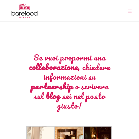
Se vuoi propormi una
collaborazione
, chiedere
informazioni su
partnership
o scrivere
sul
blog
sei nel posto
giusto!