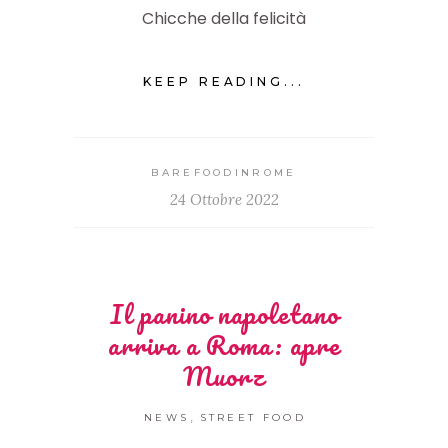
Chicche della felicità
KEEP READING...
BAREFOODINROME
24 Ottobre 2022
Il panino napoletano
arriva a Roma: apre
Muorz
,
NEWS
STREET FOOD