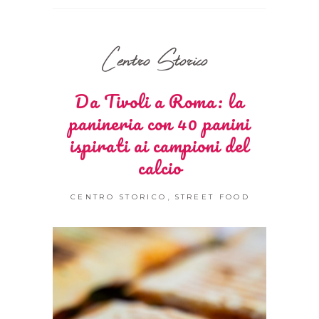
Centro Storico
Da Tivoli a Roma: la
panineria con 40 panini
ispirati ai campioni del
calcio
,
CENTRO STORICO
STREET FOOD