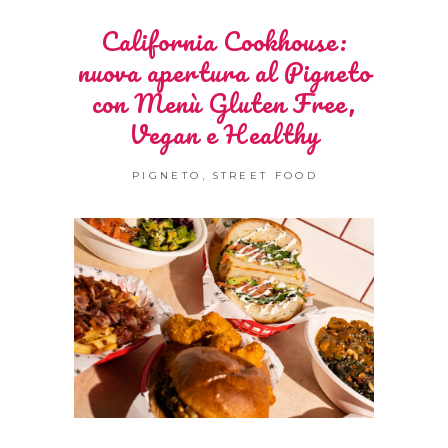
California Cookhouse:
nuova apertura al Pigneto
con Menù Gluten Free,
Vegan e Healthy
,
PIGNETO
STREET FOOD