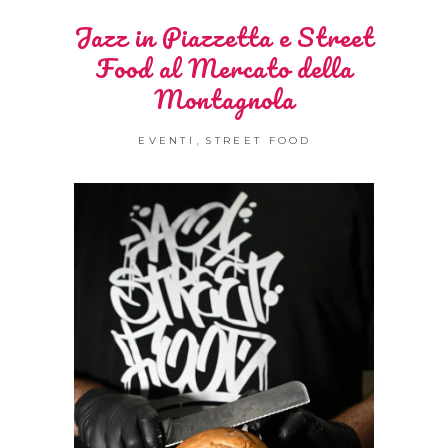
Jazz in Piazzetta e Street
Food al Mercato della
Montagnola
,
EVENTI
STREET FOOD