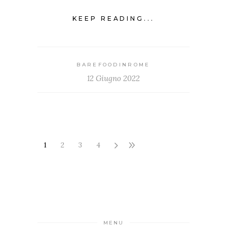
KEEP READING...
BAREFOODINROME
12 Giugno 2022
1
2
3
4
MENU