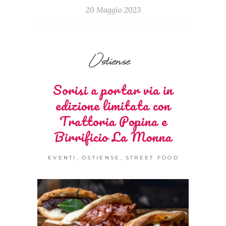
20 Maggio 2023
Ostiense
Sorisi a portar via in
edizione limitata con
Trattoria Popina e
Birrificio La Monna
,
,
EVENTI
OSTIENSE
STREET FOOD