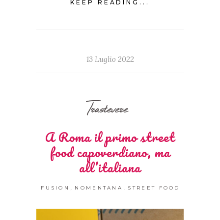
KEEP READING...
13 Luglio 2022
Trastevere
A Roma il primo street
food capoverdiano, ma
all’italiana
,
,
FUSION
NOMENTANA
STREET FOOD