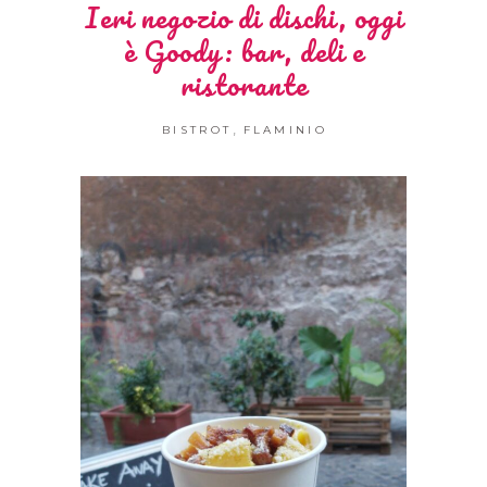
Ieri negozio di dischi, oggi
è Goody: bar, deli e
ristorante
,
BISTROT
FLAMINIO