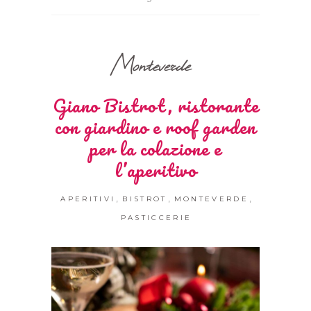
Monteverde
Giano Bistrot, ristorante
con giardino e roof garden
per la colazione e
l’aperitivo
,
,
,
APERITIVI
BISTROT
MONTEVERDE
PASTICCERIE