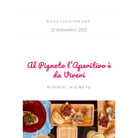
BAREFOODINROME
21 Settembre 2021
Al Pigneto l’Aperitivo è
da Viveri
,
BISTROT
PIGNETO