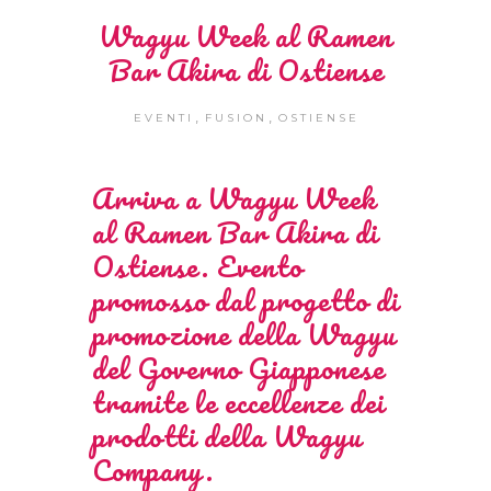
Wagyu Week al Ramen
Bar Akira di Ostiense
,
,
EVENTI
FUSION
OSTIENSE
Arriva a Wagyu Week
al Ramen Bar Akira di
Ostiense. Evento
promosso dal progetto di
promozione della Wagyu
del Governo Giapponese
tramite le eccellenze dei
prodotti della Wagyu
Company.