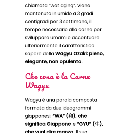
chiamata “wet aging”. Viene
mantenuta in umido a 3 gradi
centigradi per 3 settimane, il
tempo necessario alla carne per
sviluppare umami e accentuare
ulteriormente il caratteristico
sapore della
Wagyu Ozaki: pieno,
elegante, non opulento.
Che cosa è la Carne
Wagyu
Wagyu è una parola composta
formata da due ideogrammi
giapponesi:
“WA” (和), che
significa Giappone
, e
“GYU” (牛),
che vuol dire manzo.
Il suo