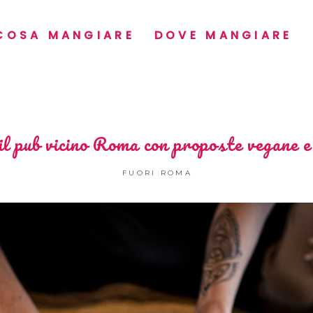
COSA MANGIARE
DOVE MANGIARE
l pub vicino Roma con proposte vegane e
FUORI ROMA