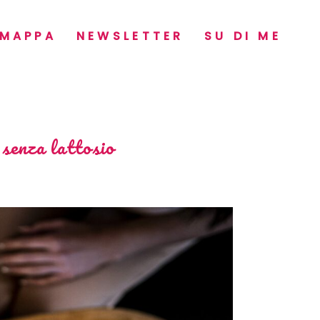
MAPPA
NEWSLETTER
SU DI ME
 senza lattosio