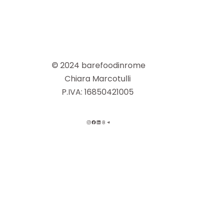
© 2024 barefoodinrome
Chiara Marcotulli
P.IVA: 16850421005
INSTAGRAM
FACEBOOK
LINKEDIN
THREADS
TELEGRAM