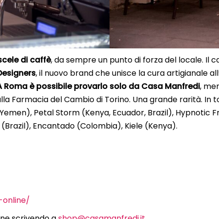
cele di caffè
, da sempre un punto di forza del locale. Il 
Designers
, il nuovo brand che unisce la cura artigianale a
A Roma è possibile provarlo solo da Casa Manfredi
, men
 alla Farmacia del Cambio di Torino. Una grande rarità. In t
Yemen), Petal Storm (Kenya, Ecuador, Brazil), Hypnotic Fru
 (Brazil), Encantado (Colombia), Kiele (Kenya).
-online/
dine scrivendo a
shop@casamanfredi.it
.