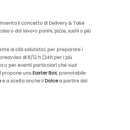
inventa il concetto di Delivery & Take
a o dal lavoro panini, pizze, sushi o più
nte ai cibi salutistici, per preparare i
reavviso di 8/12 h (24h per i più
a o per eventi particolari che vuoi
d
propone una
Easter Box
, prenotabile
o
e a scelta anche il
Dolce
a partire dal