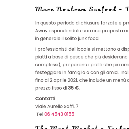
Mare Nostrum Seafood –
In questo periodo di chiusure forzate e pr
Away espandendolo con una proposta origina
in generale il solito junk food.
I professionisti del locale si mettono a dis
piatti a base di pesce che più desiderano 
complessi), preparano i piatti che più ami
festeggiare in famiglia o con gli amici. Inol
fino al 2 aprile 2021, che include un menù 
prezzo fisso di
35 €
.
Contatti
Viale Aurelio Saffi, 7
Tel
06 4543 0155
The Meat Market
–
Testa