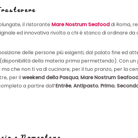
Trastevere
olungate, il ristorante
Mare Nostrum Seafood
di Roma, re
le ed innovativa rivolta a chi è stanco di ordinare da cas
posizione delle persone più esigenti, dal palato fine ed atte
(disponibilità della materia prima permettendo). Con un p
 ma che non ti va di cucinare, per il tuo pranzo, per la cen
tre, per il
weekend della Pasqua
,
Mare Nostrum Seafoo
completo a partire dall’
Entrée
,
Antipasto
,
Primo
,
Second
ccio
e
Nomentana