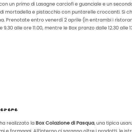
a con un primo di Lasagne carciofi e guanciale e un secondo
 mortadella e pistacchio con puntarelle croccanti. Si chi
a. Prenotate entro venerdì 2 aprile (in entrambi i ristoran
.30 alle ore 11.00, mentre le Box pranzo dalle 12.30 alle 13
evere
ha realizzato la
Box Colazione di Pasqua
, una tipica us
 e formaggi. All’interno ci saranno oltre i prodotti, le istru