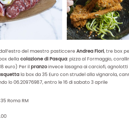
dall’estro del maestro pasticcere
Andrea Fiori
, tre box p
 box della
colazione di Pasqua
: pizza al Formaggio, corall
18 euro) Per il
pranzo
invece lasagna ai carciofi, agnolotti
asquetta
la box da 35 Euro con strudel alla vignarola, canne
o lo 06.20976987, entro le 16 di sabato 3 aprile
00135 Roma RM
8.00