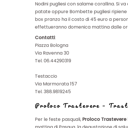
Nodini pugliesi con salame corallina. Si v
patate oppure Bombette pugliesi ripiene di
box pranzo ha il costo di 45 euro a person
effettueranno domenica mattina dalle ore 9
Contatti
:
Piazza Bologna
Via Ravenna 30
Tel. 06.44290319
Testaccio
Via Marmorata 157
Tel. 388.9819245
Proloco Trastevere
–
Trast
Per le feste pasquali,
Proloco Trastevere
mattina di Pasqua, la degustazione di salumi