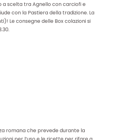
 a scelta tra Agnello con carciofi e
ude con la Pastiera della tradizione. La
ti)! Le consegne delle Box colazioni si
.30.
anza romana che prevede durante la
zioni per l’uso e le ricette per rifare a