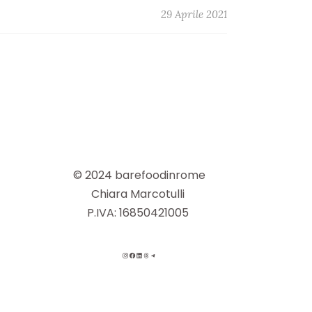
29 Aprile 2021
© 2024 barefoodinrome
Chiara Marcotulli
P.IVA: 16850421005
INSTAGRAM
FACEBOOK
LINKEDIN
THREADS
TELEGRAM