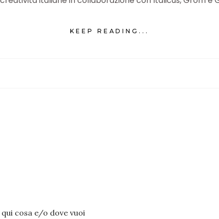
creatività italiane in collaborazione con Italicus, Grom e 
KEEP READING...
i qui cosa e/o dove vuoi