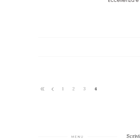
Eccellenza e 
1
2
3
4
Scriv
MENU