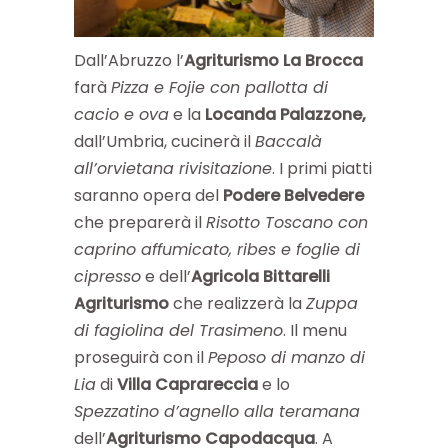
Dall’Abruzzo l’
Agriturismo La Brocca
farà
Pizza e Fojie con pallotta di
cacio e ova
e la
Locanda Palazzone,
dall’Umbria, cucinerà il
Baccalà
all’orvietana rivisitazione
. I primi piatti
saranno opera del
Podere Belvedere
che preparerà il
Risotto Toscano con
caprino affumicato, ribes e foglie di
cipresso
e dell’
Agricola Bittarelli
Agriturismo
che
realizzerà la
Zuppa
di fagiolina del Trasimeno
. Il menu
proseguirà con il
Peposo di manzo di
Lia
di
Villa Caprareccia
e lo
Spezzatino d’agnello alla teramana
dell’
Agriturismo Capodacqua
. A