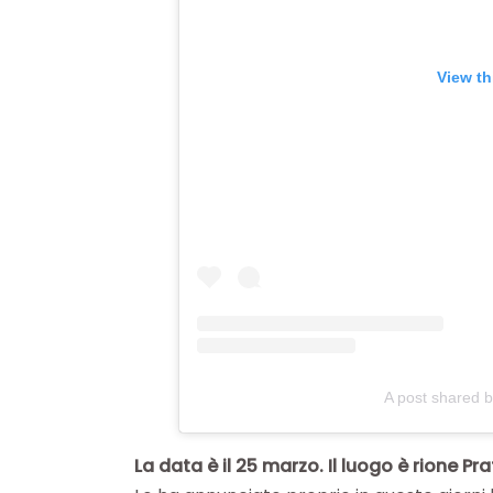
View th
A post shared b
La data è il 25 marzo. Il luogo è rione
Pra