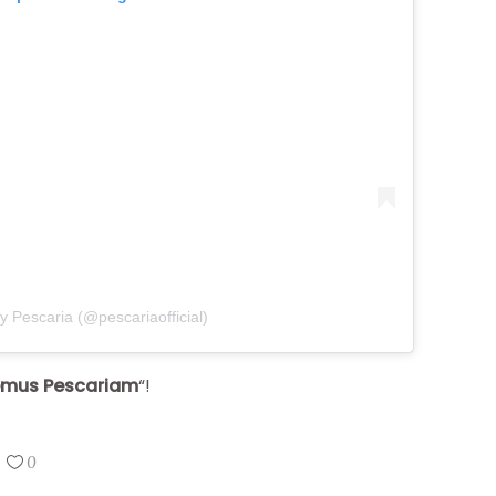
y Pescaria (@pescariaofficial)
mus Pescariam
“!
0