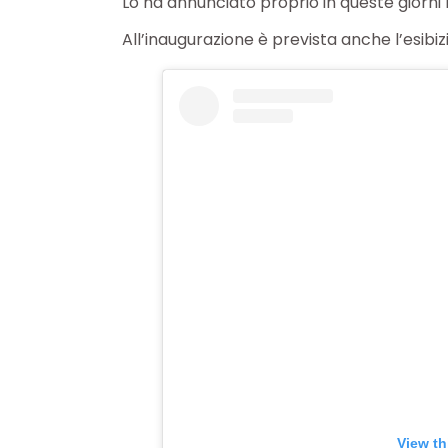
Lo ha annunciato proprio in queste giorni
All’inaugurazione è prevista anche l’esibi
View th