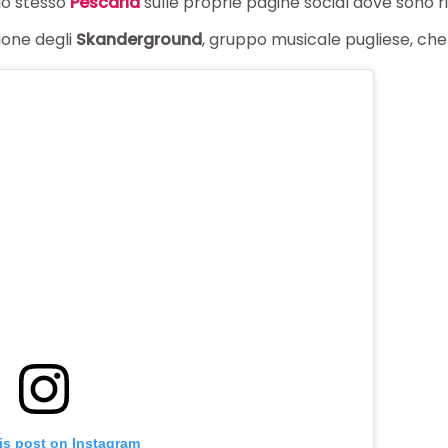
 lo stesso
Pescaria
sulle proprie pagine social dove sono rip
zione degli
Skanderground
, gruppo musicale pugliese, che s
is post on Instagram