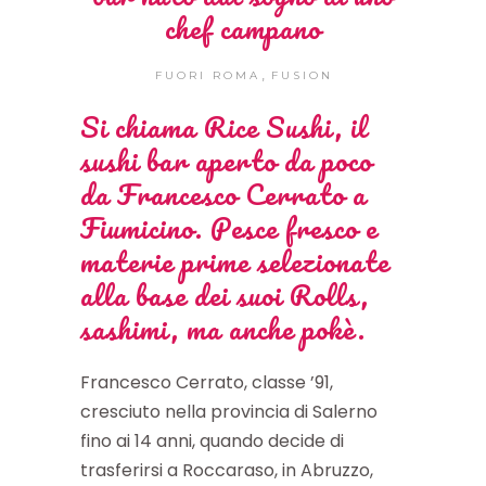
chef campano
,
FUORI ROMA
FUSION
Si chiama
Rice Sushi
, il
sushi bar aperto da poco
da Francesco Cerrato a
Fiumicino. Pesce fresco e
materie prime selezionate
alla base dei suoi Rolls,
sashimi, ma anche pokè.
Francesco Cerrato, classe ’91,
cresciuto nella provincia di Salerno
fino ai 14 anni, quando decide di
trasferirsi a Roccaraso, in Abruzzo,