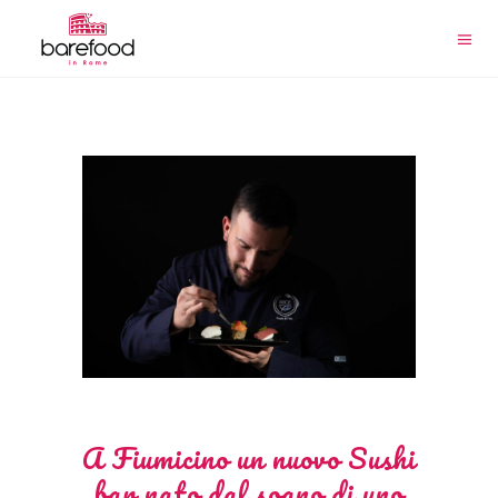
A Fiumicino un nuovo Sushi
bar nato dal sogno di uno