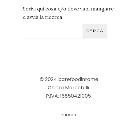
Scrivi qui cosa e/o dove vuoi mangiare
e avvia la ricerca
CERCA
© 2024 barefoodinrome
Chiara Marcotulli
P.IVA: 16850421005
INSTAGRAM
FACEBOOK
LINKEDIN
THREADS
TELEGRAM