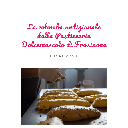
La colomba artigianale
della Pasticceria
Dolcemascolo di Frosinone
FUORI ROMA