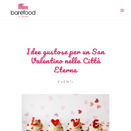
Idee gustose per un San
Valentino nella Città
Eterna
EVENTI