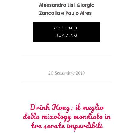
Alessandro Lisi
,
Giorgio
Zancolla
e
Paulo
Aires
.
CONTINUE
READING
20 Settembre 2019
Drink Kong: il meglio
della mixology mondiale in
tre serate imperdibili