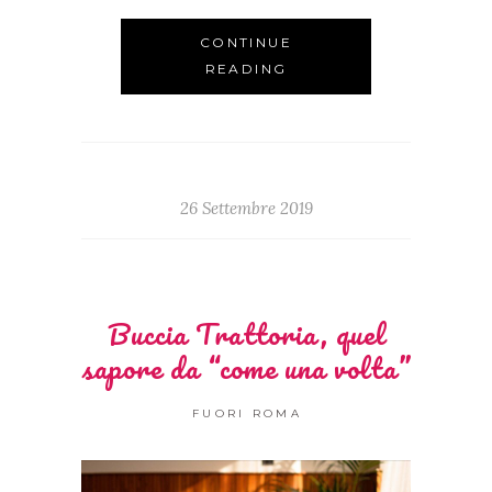
CONTINUE
READING
26 Settembre 2019
Buccia Trattoria, quel
sapore da “come una volta”
FUORI ROMA