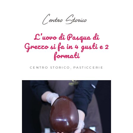
Centro Storico
L’uovo di Pasqua di
Grezzo si fa in 4 gusti e 2
formati
,
CENTRO STORICO
PASTICCERIE