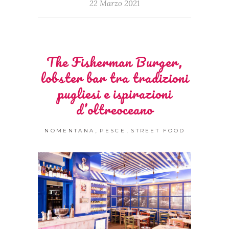
22 Marzo 2021
The Fisherman Burger,
lobster bar tra tradizioni
pugliesi e ispirazioni
d’oltreoceano
,
,
NOMENTANA
PESCE
STREET FOOD