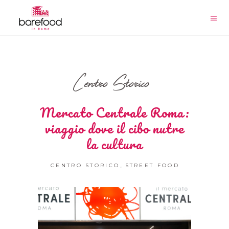
Centro Storico
Mercato Centrale Roma:
viaggio dove il cibo nutre
la cultura
,
CENTRO STORICO
STREET FOOD