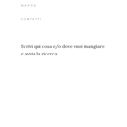
MAPPA
CONTATTI
Scrivi qui cosa e/o dove vuoi mangiare
e avvia la ricerca
CERCA
© 2024 barefoodinrome
Chiara Marcotulli
P.IVA: 16850421005