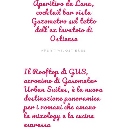
Aperitivo da Lana,
cocktail bar vista
Gazometro sul tetto
dell’ex lavatoio di
Ostiense
,
APERITIVI
OSTIENSE
Il Rooftop di GUS,
acronimo di Gasometer
Urban Suites, è la nuova
destinazione panoramica
per i romani che amano
la mixology e la cucina
espressa