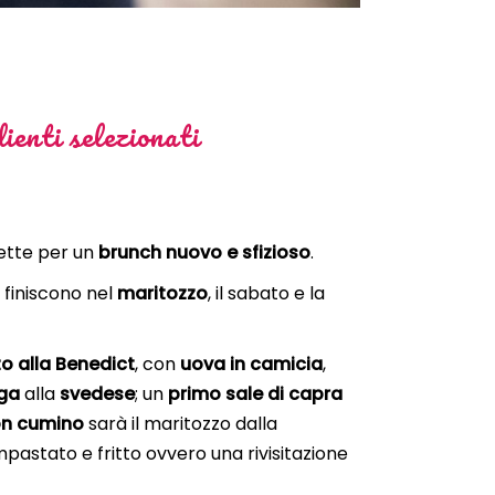
enti selezionati
cette per un
brunch nuovo e sfizioso
.
a, finiscono nel
maritozzo
, il sabato e la
o alla Benedict
, con
uova in camicia
,
nga
alla
svedese
; un
primo sale di capra
on cumino
sarà il maritozzo dalla
 impastato e fritto ovvero una rivisitazione