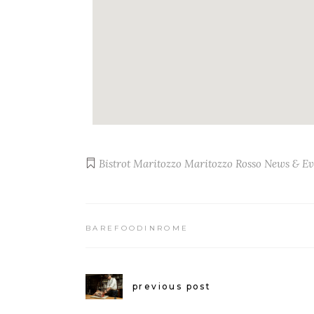
Bistrot
Maritozzo
Maritozzo Rosso
News & Ev
BAREFOODINROME
previous post