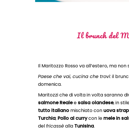
Il brunch del M
Il Maritozzo Rosso va all’estero, ma non s
Paese che vai, cucina che trovi
: il brun
domenica.
Maritozzi che di volta in volta saranno di
salmone Reale
e
salsa olandese
, in stil
tutto italiano
mischiato con
uova stra
Turchia
;
Pollo al curry
con le
mele in sal
del
fricassè
alla
Tunisina
.