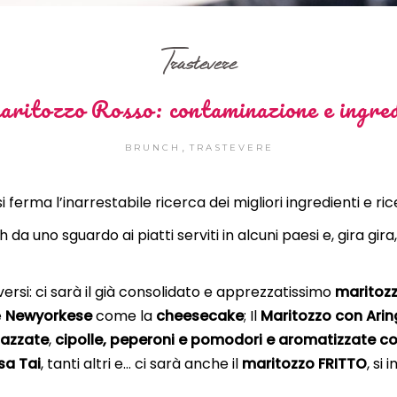
Trastevere
aritozzo Rosso: contaminazione e ingredi
,
BRUNCH
TRASTEVERE
i ferma l’inarrestabile ricerca dei migliori ingredienti e ri
ch da uno sguardo ai piatti serviti in alcuni paesi e, gira gir
versi: ci sarà il già consolidato e apprezzatissimo
maritozz
e
Newyorkese
come la
cheesecake
; Il
Maritozzo con Ari
pazzate
,
cipolle, peperoni e pomodori e aromatizzate c
sa Tai
, tanti altri e… ci sarà anche il
maritozzo FRITTO
, si