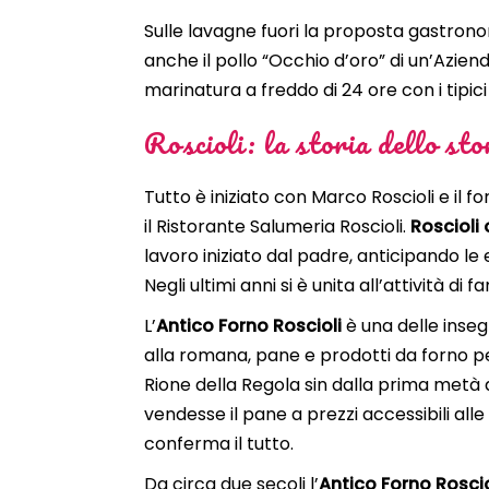
Sulle lavagne fuori la proposta gastronomi
anche il pollo “Occhio d’oro” di un’Aziend
marinatura a freddo di 24 ore con i tipi
Roscioli: la storia dello st
Tutto è iniziato con Marco Roscioli e il f
il Ristorante Salumeria Roscioli.
Roscioli 
lavoro iniziato dal padre, anticipando l
Negli ultimi anni si è unita all’attività di 
L’
Antico Forno Roscioli
è una delle inseg
alla romana, pane e prodotti da forno per
Rione della Regola sin dalla prima metà 
vendesse il pane a prezzi accessibili all
conferma il tutto.
Da circa due secoli l’
Antico Forno Rosci