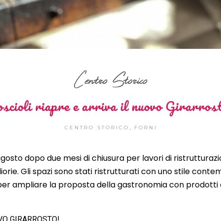
Centro Storico
scioli riapre e arriva il nuovo Girarros
,
CENTRO STORICO
FORNI
agosto dopo due mesi di chiusura per lavori di ristrutturazion
rie. Gli spazi sono stati ristrutturati con uno stile contem
er ampliare la proposta della gastronomia con prodotti 