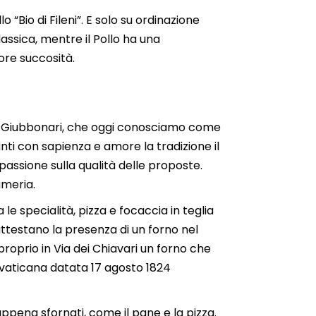
 “Bio di Fileni”. E solo su ordinazione
lassica, mentre il Pollo ha una
iore succosità.
a dei Giubbonari, che oggi conosciamo come
anti con sapienza e amore la tradizione il
assione sulla qualità delle proposte.
umeria.
le specialità, pizza e focaccia in teglia
 attestano la presenza di un forno nel
roprio in Via dei Chiavari un forno che
a vaticana datata 17 agosto 1824
appena sfornati, come il pane e la pizza.