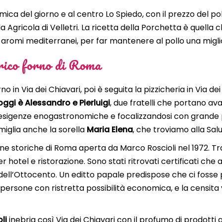
ca del giorno e al centro Lo Spiedo, con il prezzo del pollo
a Agricola di Velletri. La ricetta della Porchetta è quella c
ci aromi mediterranei, per far mantenere al pollo una migl
orico
forno
di Roma
orno in Via dei Chiavari, poi è seguita la pizzicheria in Vi
oggi è Alessandro e Pierluigi
, due fratelli che portano av
e esigenze enogastronomiche e focalizzandosi con grande p
famiglia anche la sorella
Maria Elena
, che troviamo alla Sal
ne storiche di Roma aperta da Marco Roscioli nel 1972. Tra 
 hotel e ristorazione. Sono stati ritrovati certificati che
dell’Ottocento. Un editto papale predispose che ci fosse p
e persone con ristretta possibilità economica, e la censit
oli
inebria così Via dei Chiavari con il profumo di prodotti 