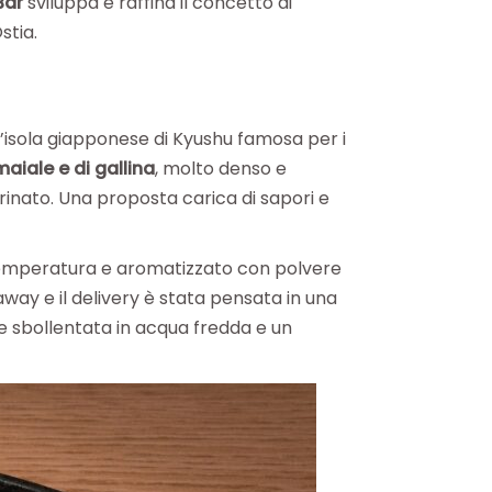
Bar
sviluppa e raffina il concetto di
stia.
ll’isola giapponese di Kyushu famosa per i
aiale e di gallina
, molto denso e
rinato. Una proposta carica di sapori e
 temperatura e aromatizzato con polvere
away e il delivery è stata pensata in una
e sbollentata in acqua fredda e un