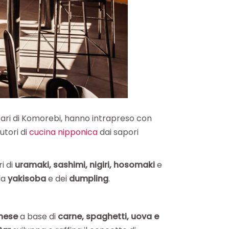
tari di Komorebi, hanno intrapreso con
autori di
cucina nipponica
dai sapori
i di
uramaki, sashimi, nigiri, hosomaki
e
lla
yakisoba
e dei
dumpling
.
nese
a base di
carne, spaghetti, uova e