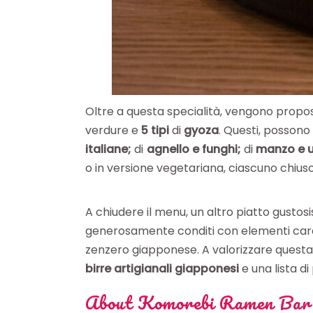
Oltre a questa specialità, vengono propo
verdure e
5 tipi
di
gyoza
. Questi, possono
italiane;
di
agnello e funghi;
di
manzo e u
o in versione vegetariana, ciascuno chius
A chiudere il menu, un altro piatto gustos
generosamente conditi con elementi caratt
zenzero giapponese. A valorizzare questa
birre artigianali giapponesi
e una lista di
About Komorebi Ramen Bar