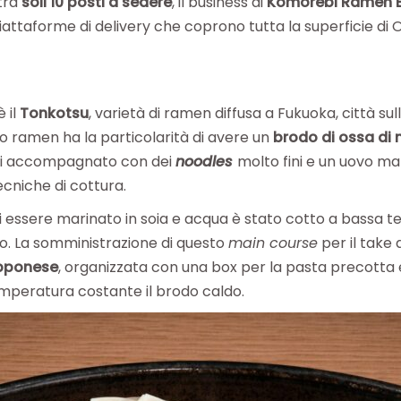
 tra
soli 10 posti a sedere
, il business di
Komorebi Ramen 
attaforme di delivery che coprono tutta la superficie di O
 il
Tonkotsu
, varietà di ramen diffusa a Fukuoka, città su
o ramen ha la particolarità di avere un
brodo di ossa di m
poi accompagnato con dei
noodles
molto fini e un uovo ma
cniche di cottura.
 di essere marinato in soia e acqua è stato cotto a bassa
sto. La somministrazione di questo
main course
per il take 
apponese
, organizzata con una box per la pasta precotta 
peratura costante il brodo caldo.