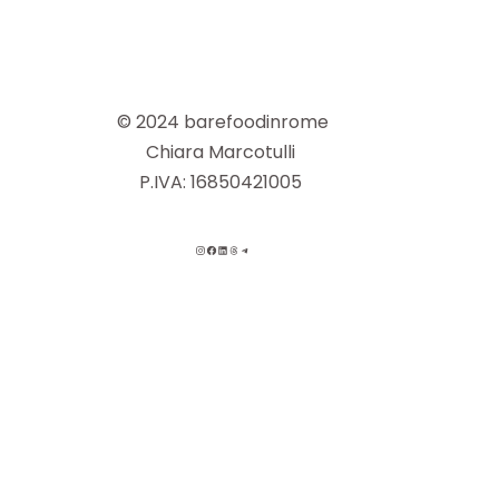
© 2024 barefoodinrome
Chiara Marcotulli
P.IVA: 16850421005
INSTAGRAM
FACEBOOK
LINKEDIN
THREADS
TELEGRAM