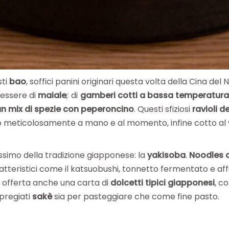
sti
bao
, soffici panini originari questa volta della Cina del 
 essere di
maiale
;
di
gamberi cotti a bassa temperatura 
n mix di spezie con peperoncino
. Questi sfiziosi
ravioli d
o meticolosamente a mano e al momento, infine cotto al v
issimo della tradizione giapponese: la
yakisoba
.
Noodles 
eristici come il katsuobushi, tonnetto fermentato e affu
 offerta anche una carta di
dolcetti tipici giapponesi
, c
 pregiati
sakè
sia per pasteggiare che come fine pasto.