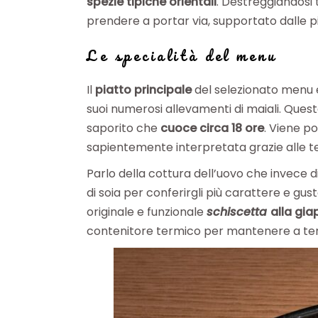
spezie tipiche orientali
. Destreggiandosi
prendere a portar via, supportato dalle pi
Le specialità del menu
Il
piatto principale
del selezionato menu è
suoi numerosi allevamenti di maiali. Quest
saporito che
cuoce circa 18 ore
. Viene 
sapientemente interpretata grazie alle te
Parlo della cottura dell’uovo che invece
di soia per conferirgli più carattere e gu
originale e funzionale
schiscetta
alla gi
contenitore termico per mantenere a tem