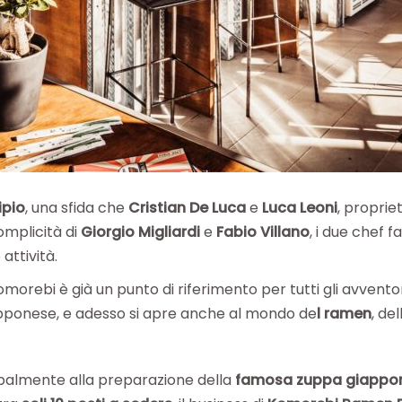
ipio
, una sfida che
Cristian De Luca
e
Luca Leoni
, proprie
omplicità di
Giorgio Migliardi
e
Fabio Villano
, i due chef f
attività.
Komorebi è già un punto di riferimento per tutti gli avventor
giapponese, e adesso si apre anche al mondo de
l ramen
, de
ipalmente alla preparazione della
famosa zuppa giappo