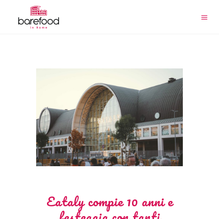
Eataly compie 10 anni e
festeggia con tanti