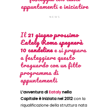
appuntamenti e iniziative
NEWS
Il
21 giugno prossimo
Eataly Roma spegnerà
10 candeline
e si prepara
a festeggiare questo
traguardo con un fitto
programma di
appuntamenti
L’avventura di
Eataly
nella
Capitale è iniziata nel 2012
con la
riqualificazione della struttura nata