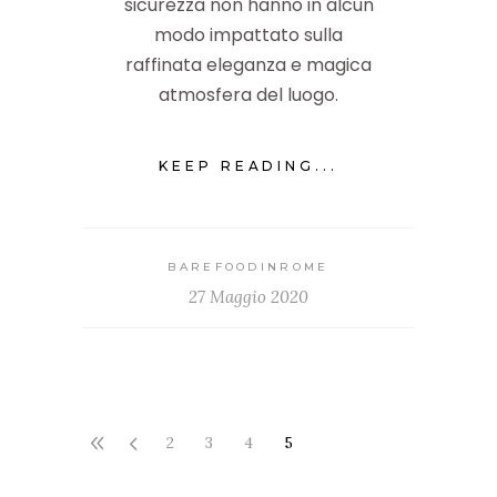
sicurezza non hanno in alcun
modo impattato sulla
raffinata eleganza e magica
atmosfera del luogo.
KEEP READING...
BAREFOODINROME
27 Maggio 2020
2
3
4
5