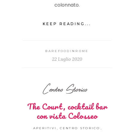
colonnato.
KEEP READING...
BAREFOODINROME
22 Luglio 2020
Centro Storico
The Court, cocktail bar
con vista Colosseo
,
,
APERITIVI
CENTRO STORICO