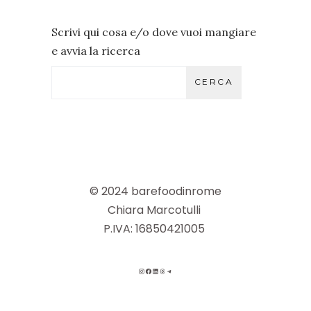
Scrivi qui cosa e/o dove vuoi mangiare
e avvia la ricerca
CERCA
© 2024 barefoodinrome
Chiara Marcotulli
P.IVA: 16850421005
INSTAGRAM
FACEBOOK
LINKEDIN
THREADS
TELEGRAM