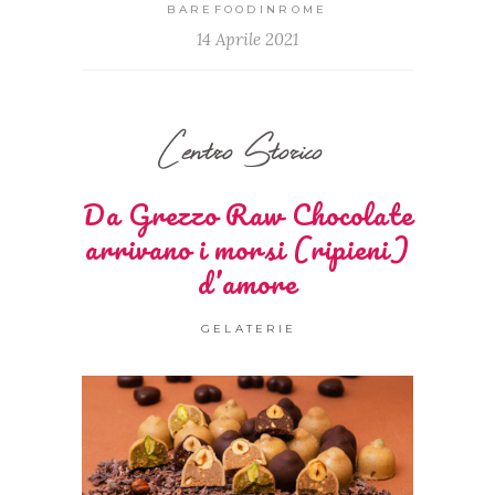
BAREFOODINROME
14 Aprile 2021
Centro Storico
Da Grezzo Raw Chocolate
arrivano i morsi (ripieni)
d’amore
GELATERIE