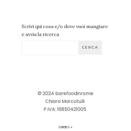
Scrivi qui cosa e/o dove vuoi mangiare
e avvia la ricerca
CERCA
© 2024 barefoodinrome
Chiara Marcotulli
P.IVA: 16850421005
INSTAGRAM
FACEBOOK
LINKEDIN
THREADS
TELEGRAM