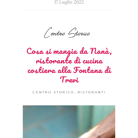
17 Luglio 2022
Centro Storico
Cosa si mangia da Nanà,
ristorante di cucina
costiera alla Fontana di
Trevi
,
CENTRO STORICO
RISTORANTI