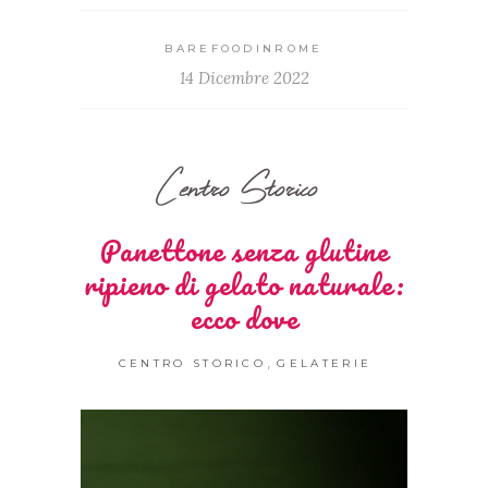
BAREFOODINROME
14 Dicembre 2022
Centro Storico
Panettone senza glutine
ripieno di gelato naturale:
ecco dove
,
CENTRO STORICO
GELATERIE