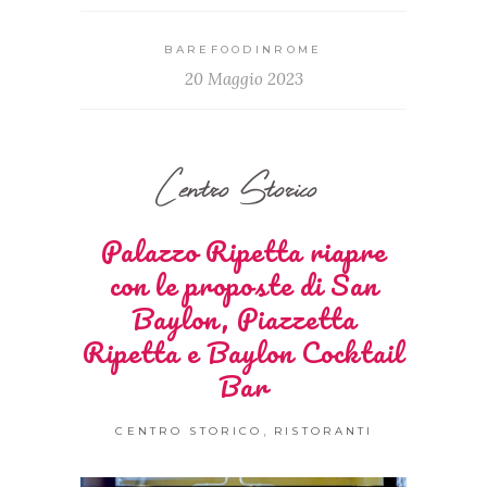
BAREFOODINROME
20 Maggio 2023
Centro Storico
Palazzo Ripetta riapre
con le proposte di San
Baylon, Piazzetta
Ripetta e Baylon Cocktail
Bar
,
CENTRO STORICO
RISTORANTI