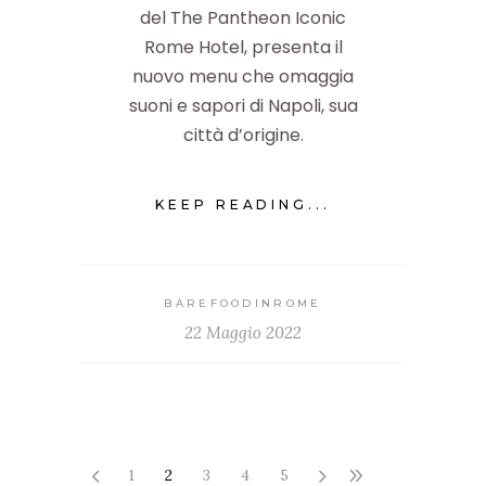
del The Pantheon Iconic
Rome Hotel, presenta il
nuovo menu che omaggia
suoni e sapori di Napoli, sua
città d’origine.
KEEP READING...
BAREFOODINROME
22 Maggio 2022
1
2
3
4
5