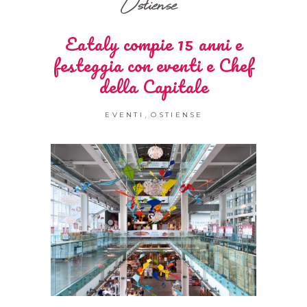
Ostiense
Eataly compie 15 anni e
festeggia con eventi e Chef
della Capitale
,
EVENTI
OSTIENSE