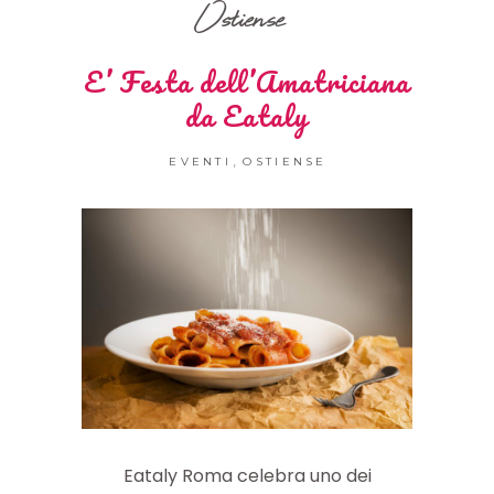
Ostiense
E’ Festa dell’Amatriciana
da Eataly
,
EVENTI
OSTIENSE
Eataly Roma celebra uno dei