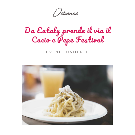
Ostiense
Da Eataly prende il via il
Cacio e Pepe Festival
,
EVENTI
OSTIENSE