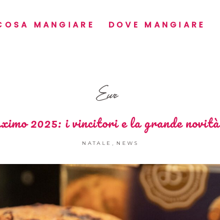
COSA MANGIARE
DOVE MANGIARE
Eur
mo 2025: i vincitori e la grande novit
,
NATALE
NEWS