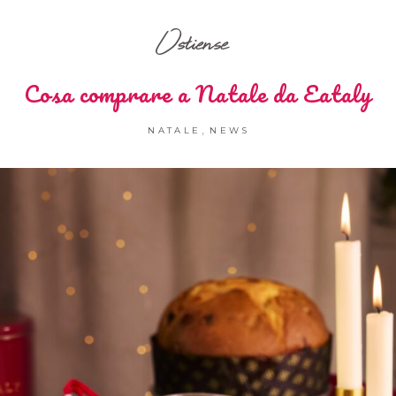
Ostiense
Cosa comprare a Natale da Eataly
,
NATALE
NEWS