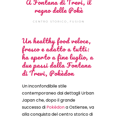
A Fontana di Trevi, il
regno delle Pokè
,
CENTRO STORICO
FUSION
Un healthy food veloce,
fresco e adatto a tutti:
ha aperto a fine luglio, a
due passi dalla Fontana
di Trevi, Pokèdon
Un inconfondibile stile
contemporaneo dai dettagli Urban
Japan che, dopo il grande
successo di
Pokèdon
a Ostiense, va
alla conquista del centro storico di