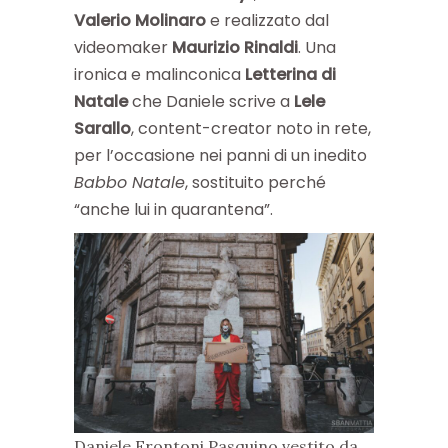
Valerio Molinaro
e realizzato dal
videomaker
Maurizio Rinaldi
. Una
ironica e malinconica
Letterina di
Natale
che Daniele scrive a
Lele
Sarallo
, content-creator noto in rete,
per l’occasione nei panni di un inedito
Babbo Natale
, sostituito perché
“anche lui in quarantena”.
Daniele Frontoni Pasquino vestito da