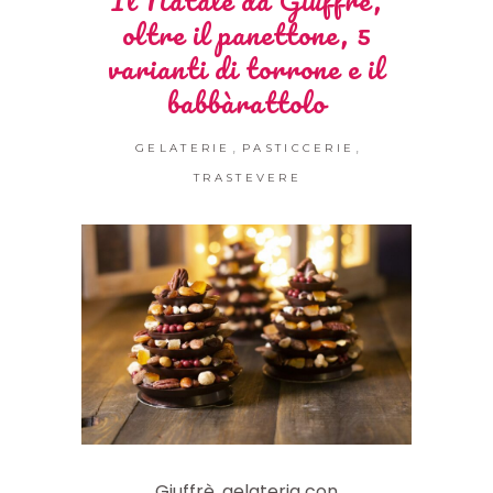
oltre il panettone, 5
varianti di torrone e il
babbàrattolo
,
,
GELATERIE
PASTICCERIE
TRASTEVERE
Giuffrè, gelateria con