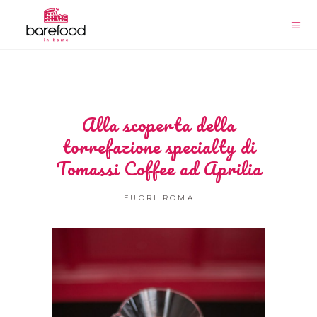
Alla scoperta della
torrefazione specialty di
Tomassi Coffee ad Aprilia
FUORI ROMA