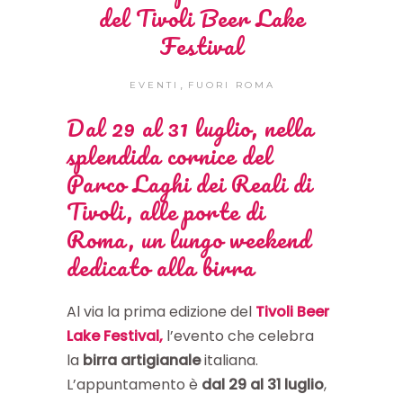
del Tivoli Beer Lake
Festival
,
EVENTI
FUORI ROMA
Dal 29 al 31 luglio, nella
splendida cornice del
Parco Laghi dei Reali di
Tivoli
, alle porte di
Roma, un lungo weekend
dedicato alla birra
Al via la prima edizione del
Tivoli Beer
Lake Festival,
l’evento che celebra
la
birra artigianale
italiana.
L’appuntamento è
dal 29 al 31 luglio
,