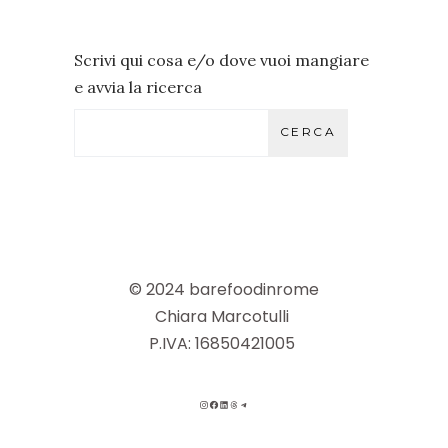
Scrivi qui cosa e/o dove vuoi mangiare
e avvia la ricerca
CERCA
© 2024 barefoodinrome
Chiara Marcotulli
P.IVA: 16850421005
INSTAGRAM
FACEBOOK
LINKEDIN
THREADS
TELEGRAM