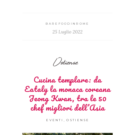
BAREFOODINROME
25 Luglio 2022
Ostiense
Cucina templare: da
Eataly la monaca coreana
Jeong Kwan, tra le 50
chef migliori dell’Asia
,
EVENTI
OSTIENSE