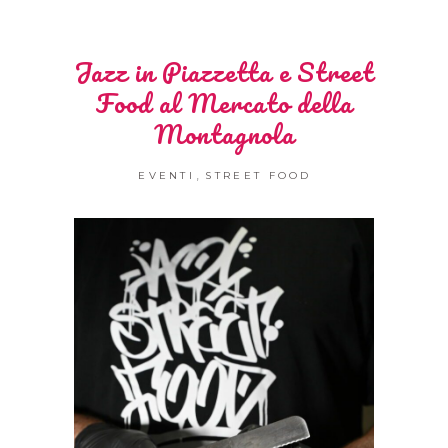
Jazz in Piazzetta e Street
Food al Mercato della
Montagnola
,
EVENTI
STREET FOOD