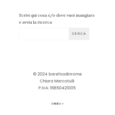
Scrivi qui cosa e/o dove vuoi mangiare
e avvia la ricerca
CERCA
© 2024 barefoodinrome
Chiara Marcotulli
P.IVA: 16850421005
INSTAGRAM
FACEBOOK
LINKEDIN
THREADS
TELEGRAM