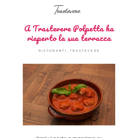
Trastevere
A Trastevere Polpetta ha
riaperto la sua terrazza
,
RISTORANTI
TRASTEVERE