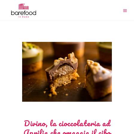
Divino, la cioccolateria ad
Aprilia che omaggia il cibo