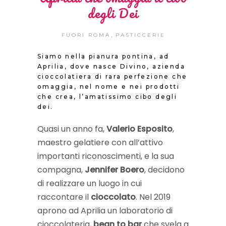
degli Dei
,
FUORI ROMA
PASTICCERIE
Siamo nella pianura pontina, ad
Aprilia, dove nasce Divino, azienda
cioccolatiera di rara perfezione che
omaggia, nel nome e nei prodotti
che crea, l’amatissimo cibo degli
dei.
Quasi un anno fa,
Valerio Esposito
,
maestro gelatiere con all’attivo
importanti riconoscimenti, e la sua
compagna,
Jennifer Boero
, decidono
di realizzare un luogo in cui
raccontare il
cioccolato
. Nel 2019
aprono ad Aprilia un laboratorio di
cioccolateria,
bean to bar
che svela a