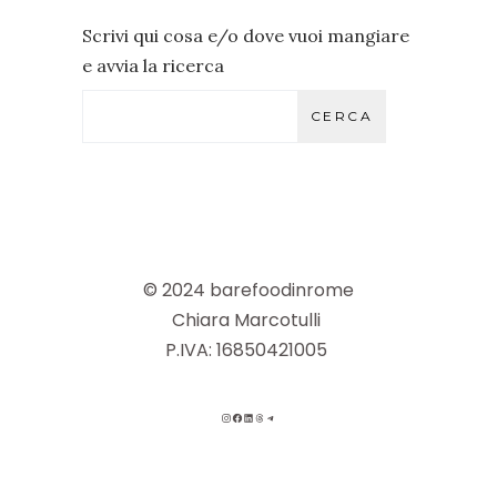
Scrivi qui cosa e/o dove vuoi mangiare
e avvia la ricerca
CERCA
© 2024 barefoodinrome
Chiara Marcotulli
P.IVA: 16850421005
INSTAGRAM
FACEBOOK
LINKEDIN
THREADS
TELEGRAM