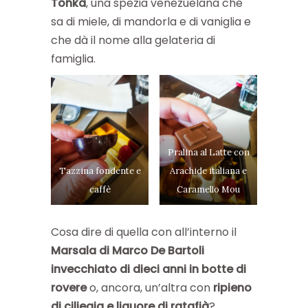
Tonka
, una spezia venezuelana che
sa di miele, di mandorla e di vaniglia e
che dà il nome alla gelateria di
famiglia.
Pralina al Latte con
Tazzina fondente e
Arachide italiana e
caffè
Caramello Mou
Cosa dire di quella con all’interno il
Marsala di Marco De Bartoli
invecchiato di dieci anni in botte di
rovere
o, ancora, un’altra con
ripieno
di ciliegia e liquore di ratafià
?