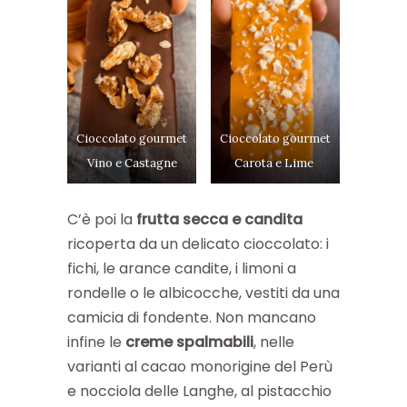
Cioccolato gourmet
Cioccolato gourmet
Vino e Castagne
Carota e Lime
C’è poi la
frutta secca e candita
ricoperta da un delicato cioccolato: i
fichi, le arance candite, i limoni a
rondelle o le albicocche, vestiti da una
camicia di fondente. Non mancano
infine le
creme spalmabili
, nelle
varianti al cacao monorigine del Perù
e nocciola delle Langhe, al pistacchio