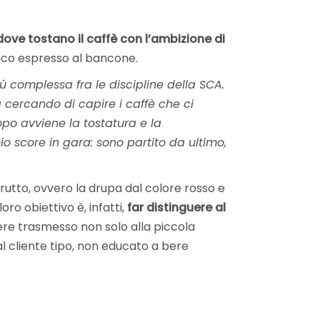
ove tostano il caffè con l’ambizione di
sico espresso al bancone.
iù complessa fra le discipline della SCA.
 cercando di capire i caffè che ci
opo avviene la tostatura e la
o score in gara: sono partito da ultimo,
frutto, ovvero la drupa dal colore rosso e
oro obiettivo è, infatti,
far distinguere al
re trasmesso non solo alla piccola
al cliente tipo, non educato a bere