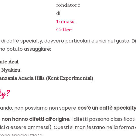
fondatore
di
Tomassi
Coffee
 di caffè specialty, davvero particolari e unici nel gusto. 
ho potuto assaggiare:
nte Azul
,
 Nyakizu
nzania Acacia Hills (Kent Experimental)
ty?
arlando, non possiamo non sapere
cos’è un caffè specialt
e
non hanno difetti all’origine
. I difetti possono classific
nici a essere ammessi). Questi si manifestano nella forma e
ona specializzata.