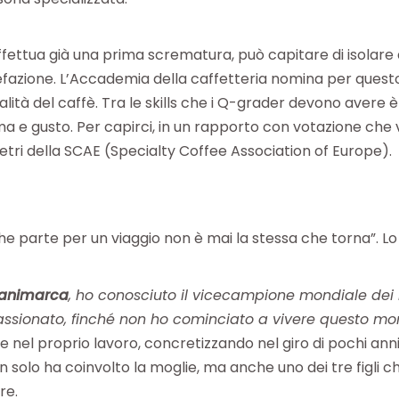
fettua già una prima scrematura, può capitare di isolare de
refazione. L’Accademia della caffetteria nomina per quest
lità del caffè. Tra le skills che i Q-grader devono avere 
oma e gusto. Per capirci, in un rapporto con votazione che 
ri della SCAE (Specialty Coffee Association of Europe).
he parte per un viaggio non è mai la stessa che torna”. L
animarca
, ho conosciuto il vicecampione mondiale dei 
passionato, finché non ho cominciato a vivere questo mo
nel proprio lavoro, concretizzando nel giro di pochi ann
on solo ha coinvolto la moglie, ma anche uno dei tre figli
re.