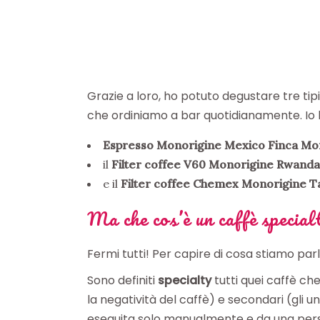
Grazie a loro, ho potuto degustare tre tipi
che ordiniamo a bar quotidianamente. Io 
Espresso Monorigine Mexico Finca Mo
il
Filter coffee V60 Monorigine Rwanda
e il
Filter coffee Chemex Monorigine Ta
Ma che cos’è un caffè special
Fermi tutti! Per capire di cosa stiamo p
Sono definiti
specialty
tutti quei caffè ch
la negatività del caffè) e secondari (gli u
eseguita solo manualmente e da una pers