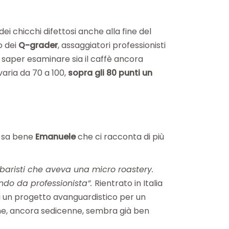
i chicchi difettosi anche alla fine del
o dei
Q-grader
, assaggiatori professionisti
è saper esaminare sia il caffè ancora
varia da 70 a 100,
sopra gli 80 punti un
o sa bene
Emanuele
che ci racconta di più
baristi che aveva una micro roastery.
ndo da professionista”.
Rientrato in Italia
i un progetto avanguardistico per un
 che, ancora sedicenne, sembra già ben