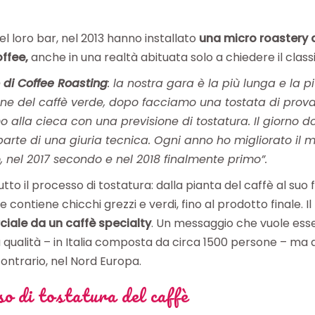
del loro bar, nel 2013 hanno installato
una micro roastery d
offee,
anche in una realtà abituata solo a chiedere il clas
o di Coffee Roasting
: la nostra gara è la più lunga e la p
ione del caffè verde, dopo facciamo una tostata di prova
 alla cieca con una previsione di tostatura. Il giorno d
arte di una giuria tecnica. Ogni anno ho migliorato il mi
 nel 2017 secondo e nel 2018 finalmente primo”.
to il processo di tostatura: dalla pianta del caffè al suo 
contiene chicchi grezzi e verdi, fino al prodotto finale. Il l
ale da un caffè specialty
. Un messaggio che vuole esse
 qualità – in Italia composta da circa 1500 persone – ma 
ntrario, nel Nord Europa.
so di tostatura del caffè