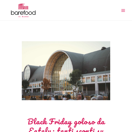
Black Friday goloso da
Eataly: tanti sconti su