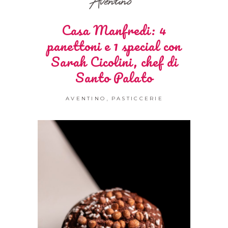
Aventino
Casa Manfredi: 4
panettoni e 1 special con
Sarah Cicolini, chef di
Santo Palato
,
AVENTINO
PASTICCERIE