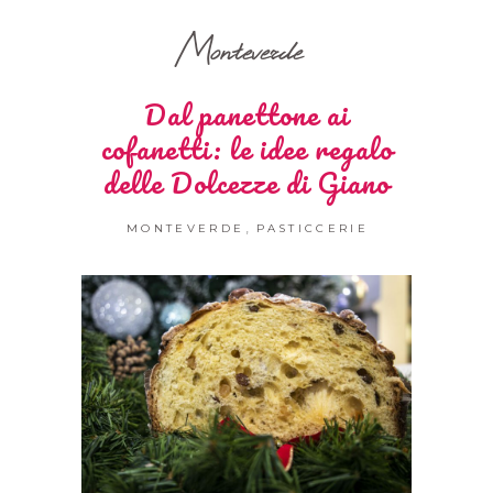
Monteverde
Dal panettone ai
cofanetti: le idee regalo
delle Dolcezze di Giano
,
MONTEVERDE
PASTICCERIE