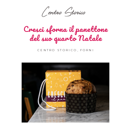
Centro Storico
Cresci sforna il panettone
del suo quarto Natale
,
CENTRO STORICO
FORNI