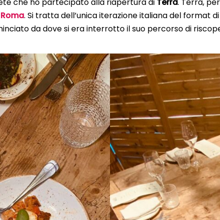
ete che ho partecipato alla riapertura di
Terra
. Terra, pe
y Roma
. Si tratta dell’unica iterazione italiana del format d
inciato da dove si era interrotto il suo percorso di riscop