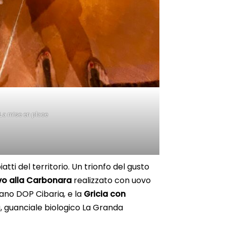
La mise en place
tti del territorio. Un trionfo del gusto
o alla Carbonara
realizzato con uovo
mano DOP Cibaria
,
e la
Gricia con
, guanciale biologico La Granda