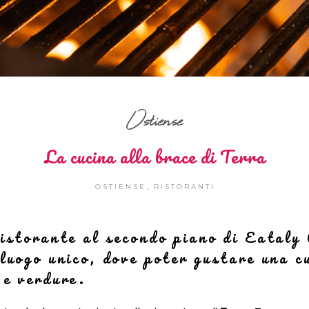
Ostiense
La cucina alla brace di Terra
,
OSTIENSE
RISTORANTI
ristorante al secondo piano di Eataly
 luogo unico, dove poter gustare una c
 e verdure.