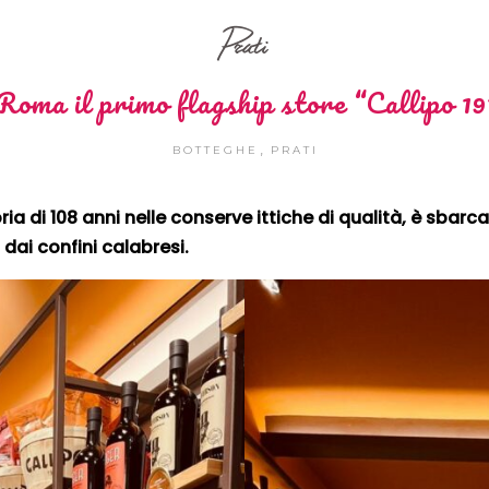
Prati
Roma il primo flagship store “Callipo 19
,
BOTTEGHE
PRATI
ia di 108 anni nelle conserve ittiche di qualità, è sba
 dai confini calabresi.