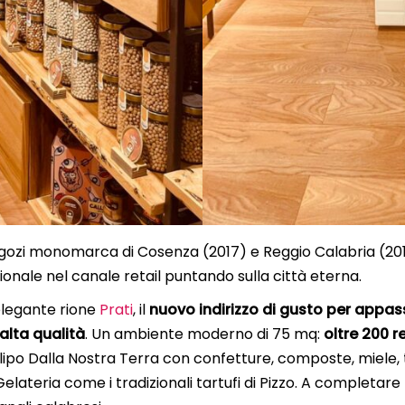
egozi monomarca di Cosenza (2017) e Reggio Calabria (2019
ionale nel canale retail puntando sulla città eterna.
’elegante rione
Prati
, il
nuovo indirizzo di gusto per appa
alta qualità
. Un ambiente moderno di 75 mq:
oltre 200 r
llipo Dalla Nostra Terra con confetture, composte, miele, tar
Gelateria come i tradizionali tartufi di Pizzo. A completar