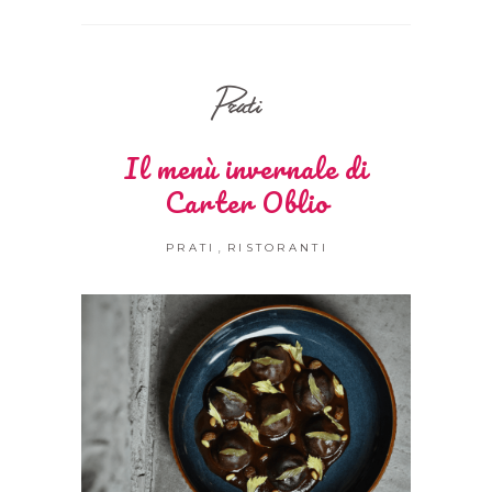
Prati
Il menù invernale di
Carter Oblio
,
PRATI
RISTORANTI