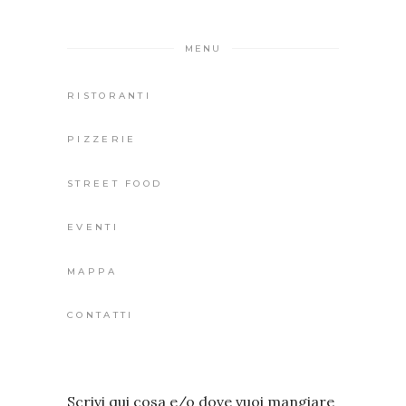
MENU
RISTORANTI
PIZZERIE
STREET FOOD
EVENTI
MAPPA
CONTATTI
Scrivi qui cosa e/o dove vuoi mangiare