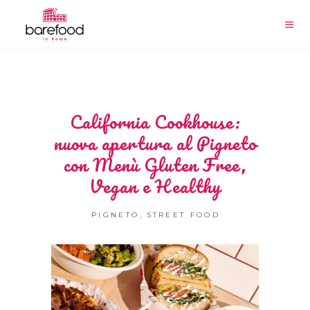
California Cookhouse:
nuova apertura al Pigneto
con Menù Gluten Free,
Vegan e Healthy
,
PIGNETO
STREET FOOD