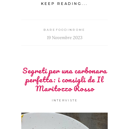
KEEP READING...
BAREFOODINROME
19 Novembre 2023
Segreti per una carbonara
perfetta: i consigli de Il
Maritozzo Rosso
INTERVISTE