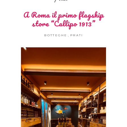
A Roma il primo flagship
store “Callipo 1913”
,
BOTTEGHE
PRATI