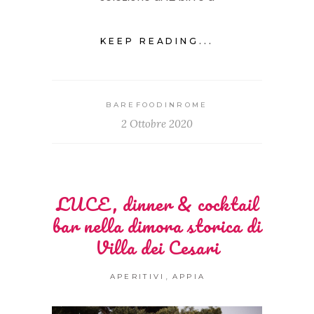
KEEP READING...
BAREFOODINROME
2 Ottobre 2020
LUCE, dinner & cocktail
bar nella dimora storica di
Villa dei Cesari
,
APERITIVI
APPIA