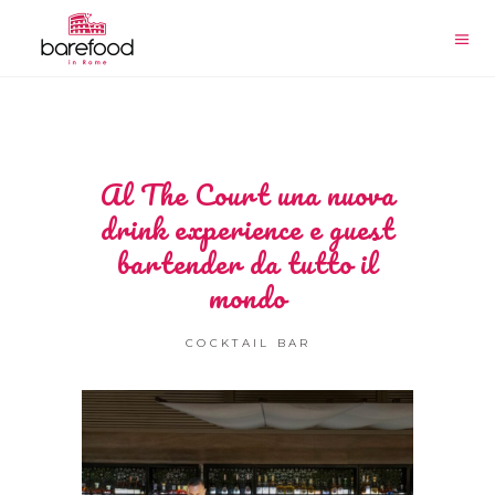
Al The Court una nuova
drink experience e guest
bartender da tutto il
mondo
COCKTAIL BAR