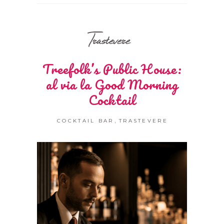
Trastevere
Treefolk’s Public House:
al via la Good Morning
Cocktail
,
COCKTAIL BAR
TRASTEVERE