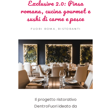
Exclusive 2.0: Pinsa
romana, cucina gourmet e
sushi di carne e pesce
,
FUORI ROMA
RISTORANTI
Il progetto ristorativo
DentroFuori ideato da