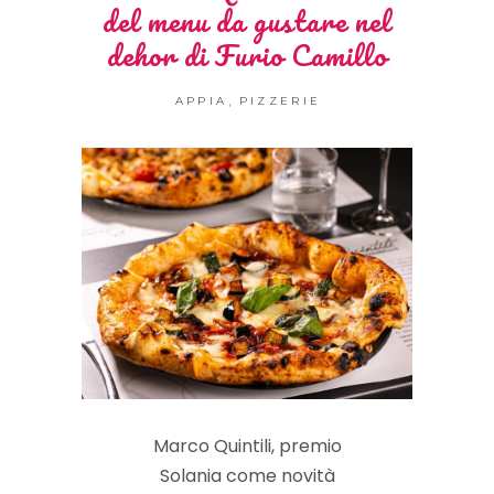
del menu da gustare nel
dehor di Furio Camillo
,
APPIA
PIZZERIE
Marco Quintili, premio
Solania come novità