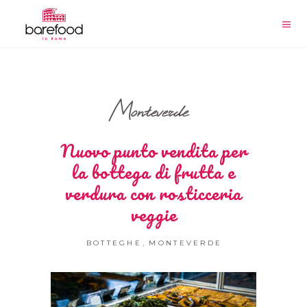
Monteverde
Nuovo punto vendita per
la bottega di frutta e
verdura con rosticceria
veggie
,
BOTTEGHE
MONTEVERDE