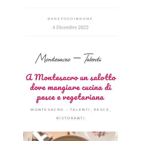
BAREFOODINROME
4 Dicembre 2023
Montesacro – Talenti
A Montesacro un salotto
dove mangiare cucina di
pesce e vegetariana
,
,
MONTESACRO - TALENTI
PESCE
RISTORANTI