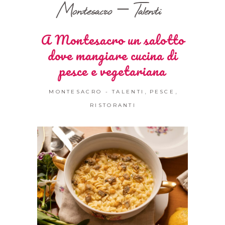
Montesacro – Talenti
A Montesacro un salotto
dove mangiare cucina di
pesce e vegetariana
,
,
MONTESACRO - TALENTI
PESCE
RISTORANTI