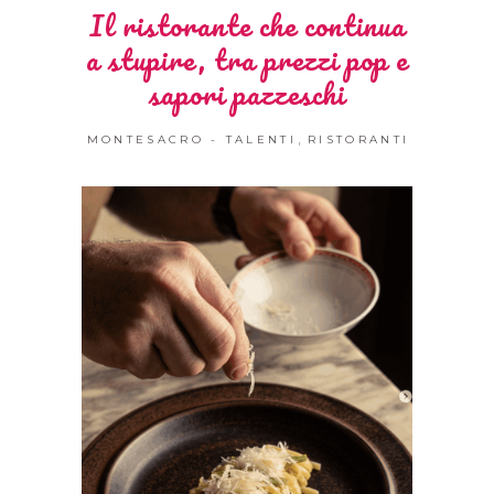
Il ristorante che continua
a stupire, tra prezzi pop e
sapori pazzeschi
,
MONTESACRO - TALENTI
RISTORANTI