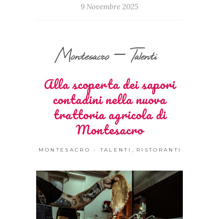
9 Novembre 2025
Montesacro – Talenti
Alla scoperta dei sapori
contadini nella nuova
trattoria agricola di
Montesacro
,
MONTESACRO - TALENTI
RISTORANTI