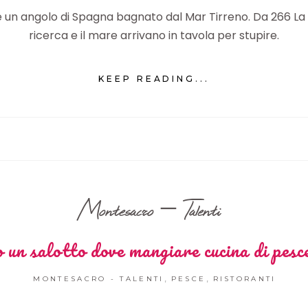
 un angolo di Spagna bagnato dal Mar Tirreno. Da 266 La Ba
ricerca e il mare arrivano in tavola per stupire.
KEEP READING...
Montesacro – Talenti
un salotto dove mangiare cucina di pesce
,
,
MONTESACRO - TALENTI
PESCE
RISTORANTI