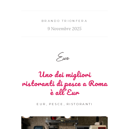
BRANDO TRIONFERA
9 Novembre 2025
Eur
Uno dei migliori
ristoranti di pesce a Roma
è all’Eur
,
,
EUR
PESCE
RISTORANTI