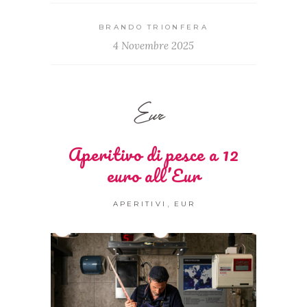
BRANDO TRIONFERA
4 Novembre 2025
Eur
Aperitivo di pesce a 12
euro all’Eur
,
APERITIVI
EUR