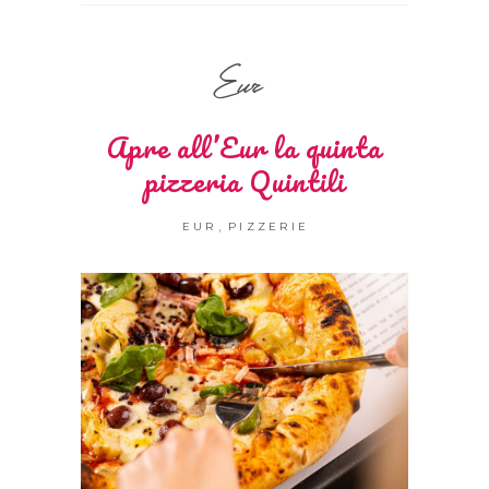
Eur
Apre all’Eur la quinta
pizzeria Quintili
,
EUR
PIZZERIE