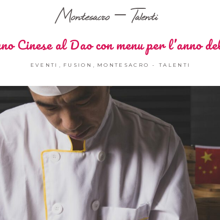
Montesacro – Talenti
o Cinese al Dao con menu per l’anno de
,
,
EVENTI
FUSION
MONTESACRO - TALENTI