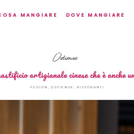
COSA MANGIARE
DOVE MANGIARE
Ostiense
astificio artigianale cinese che è anche 
,
,
FUSION
OSTIENSE
RISTORANTI