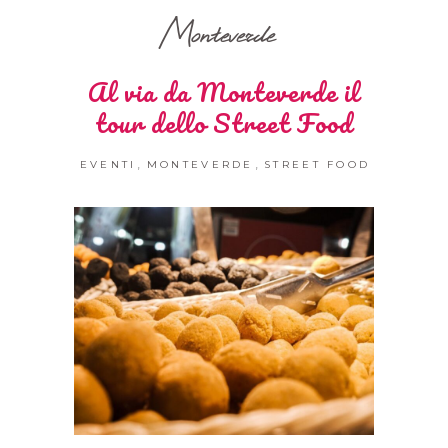
Monteverde
Al via da Monteverde il
tour dello Street Food
,
,
EVENTI
MONTEVERDE
STREET FOOD