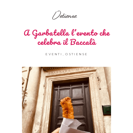
Ostiense
A Garbatella l’evento che
celebra il Baccalà
,
EVENTI
OSTIENSE