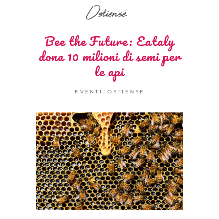
Ostiense
Bee the Future: Eataly
dona 10 milioni di semi per
le api
,
EVENTI
OSTIENSE