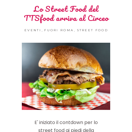
Lo Street Food del
TTSfood arriva al Circeo
,
,
EVENTI
FUORI ROMA
STREET FOOD
E' iniziato il contdown per lo
street food ai piedi della