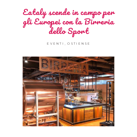
Eataly scende in campo per
gli Europei con la Birreria
dello Sport
,
EVENTI
OSTIENSE