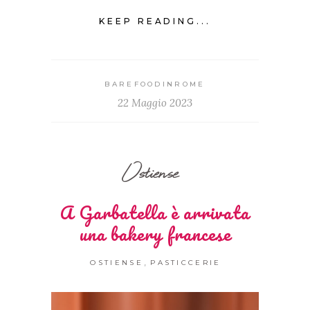
KEEP READING...
BAREFOODINROME
22 Maggio 2023
Ostiense
A Garbatella è arrivata
una bakery francese
,
OSTIENSE
PASTICCERIE