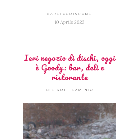
BAREFOODINROME
10 Aprile 2022
Ieri negozio di dischi, oggi
è Goody: bar, deli e
ristorante
,
BISTROT
FLAMINIO