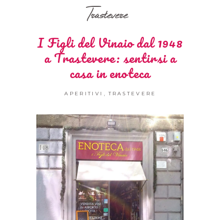
Trastevere
I Figli del Vinaio dal 1948
a Trastevere: sentirsi a
casa in enoteca
,
APERITIVI
TRASTEVERE