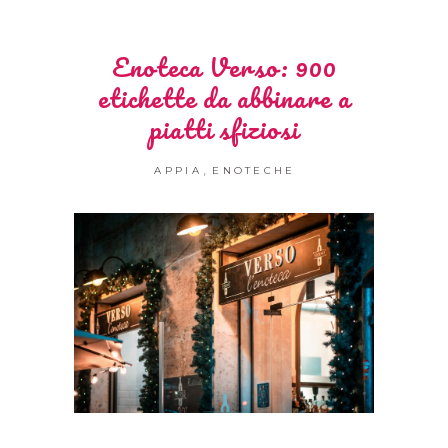
Enoteca Verso: 900
etichette da abbinare a
piatti sfiziosi
,
APPIA
ENOTECHE