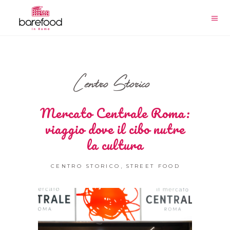
Centro Storico
Mercato Centrale Roma:
viaggio dove il cibo nutre
la cultura
,
CENTRO STORICO
STREET FOOD