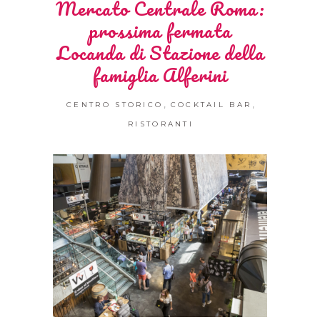
Mercato Centrale Roma:
prossima fermata
Locanda di Stazione della
famiglia Alferini
,
,
CENTRO STORICO
COCKTAIL BAR
RISTORANTI